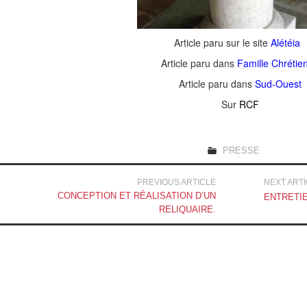
STATUES/MOBILIERS
Article paru sur le site
Alétéia
LITURGIQUES
Article paru dans
Famille Chrétie
Article paru dans
Sud-Ouest
ART FUNÉRAIRE
Sur
RCF
LIVRES
PRESSE
BIJOUX / PIÈCES UNIQUES
Navigation
PREVIOUS ARTICLE
NEXT ART
TIRAGES D’ART
CONCEPTION ET RÉALISATION D’UN
ENTRETIE
des
RELIQUAIRE.
L’ATELIER
articles
PARCOURS
CONTACT