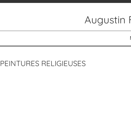
Augustin 
ACCUEIL
ACTUALITÉS
PEINTURES RELIGIEUSES
RÉALISATIONS
PEINTURES
PEINTURES RELIGIEUSES
AUTOUR DE LA MUSIQUE
SCULPTURES