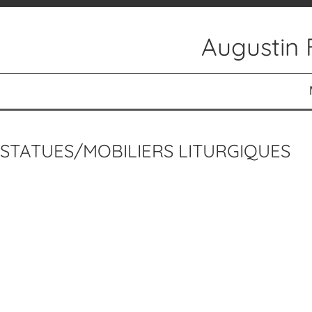
Augustin 
ACCUEIL
ACTUALITÉS
STATUES/MOBILIERS LITURGIQUES
RÉALISATIONS
PEINTURES
PEINTURES RELIGIEUSES
AUTOUR DE LA MUSIQUE
SCULPTURES