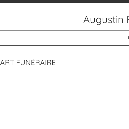
Augustin 
ACCUEIL
ACTUALITÉS
ART FUNÉRAIRE
RÉALISATIONS
PEINTURES
PEINTURES RELIGIEUSES
AUTOUR DE LA MUSIQUE
SCULPTURES