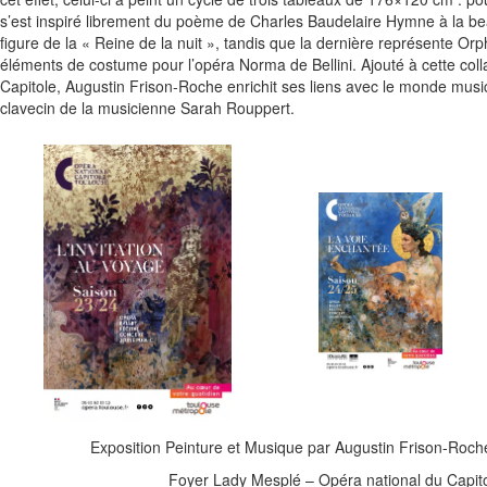
s’est inspiré librement du poème de Charles Baudelaire Hymne à la bea
STATUES/MOBILIERS
figure de la « Reine de la nuit », tandis que la dernière représente Or
éléments de costume pour l’opéra Norma de Bellini. Ajouté à cette coll
Capitole, Augustin Frison-Roche enrichit ses liens avec le monde music
LITURGIQUES
clavecin de la musicienne Sarah Rouppert.
ART FUNÉRAIRE
LIVRES
BIJOUX / PIÈCES UNIQUES
TIRAGES D’ART
L’ATELIER
PARCOURS
CONTACT
Exposition Peinture et Musique par Augustin Frison-Roche
Foyer Lady Mesplé – Opéra national du Capit