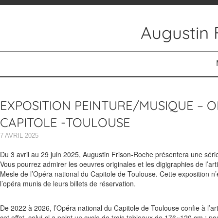
Augustin 
ACCUEIL
ACTUALITÉS
EXPOSITION PEINTURE/MUSIQUE – 
RÉALISATIONS
CAPITOLE -TOULOUSE
7 AVRIL 2025
PEINTURES
Du 3 avril au 29 juin 2025, Augustin Frison-Roche présentera une série
PEINTURES RELIGIEUSES
Vous pourrez admirer les oeuvres originales et les digigraphies de l’ar
Mesle de l’Opéra national du Capitole de Toulouse. Cette exposition n’
l’opéra munis de leurs billets de réservation.
AUTOUR DE LA MUSIQUE
De 2022 à 2026, l’Opéra national du Capitole de Toulouse confie à l’art
SCULPTURES
cet effet, celui-ci a peint un cycle de trois tableaux de 176×120 cm : pou