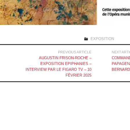
EXPOSITION
Navigation
PREVIOUS ARTICLE
NEXT ART
AUGUSTIN FRISON-ROCHE –
COMMAND
des
EXPOSITION EPIPHANIES –
PAPAGEN
INTERVIEW PAR LE FIGARO TV – 10
BERNARD
articles
FÉVRIER 2025