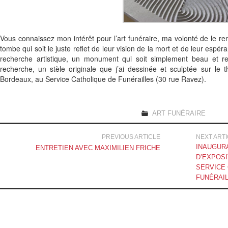
STATUES/MOBILIERS
Vous connaissez mon intérêt pour l’art funéraire, ma volonté de le r
LITURGIQUES
tombe qui soit le juste reflet de leur vision de la mort et de leur esp
recherche artistique, un monument qui soit simplement beau et re
recherche, un stèle originale que j’ai dessinée et sculptée sur l
ART FUNÉRAIRE
Bordeaux, au Service Catholique de Funérailles (30 rue Ravez).
LIVRES
ART FUNÉRAIRE
BIJOUX / PIÈCES UNIQUES
Navigation
PREVIOUS ARTICLE
NEXT ART
TIRAGES D’ART
INAUGURA
ENTRETIEN AVEC MAXIMILIEN FRICHE
des
D’EXPOS
SERVICE
L’ATELIER
articles
FUNÉRAI
PARCOURS
CONTACT